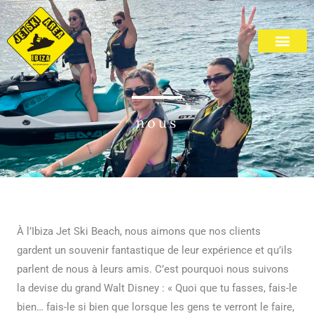
Aller
au
contenu
Plage de Cala Bassa
nous
À l’Ibiza Jet Ski Beach, nous aimons que nos clients
gardent un souvenir fantastique de leur expérience et qu’ils
parlent de nous à leurs amis. C’est pourquoi nous suivons
la devise du grand Walt Disney : « Quoi que tu fasses, fais-le
bien… fais-le si bien que lorsque les gens te verront le faire,