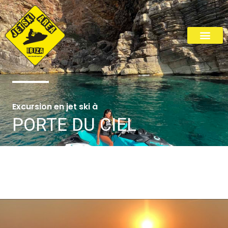
Aller
au
contenu
Plage de Cala Bassa
Excursion en jet ski à
PORTE DU CIEL