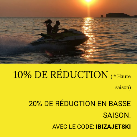
10% DE RÉDUCTION
( * Haute
saison)
20% DE RÉDUCTION EN BASSE
SAISON.
AVEC LE CODE:
IBIZAJETSKI