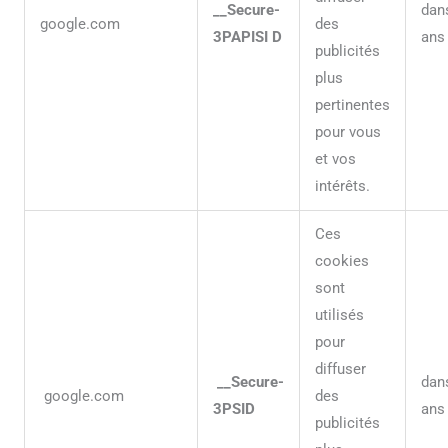
__Secure-
dan
google.com
des
3PAPISI D
ans
publicités
plus
pertinentes
pour vous
et vos
intérêts.
Ces
cookies
sont
utilisés
pour
diffuser
__Secure-
dan
google.com
des
3PSID
ans
publicités