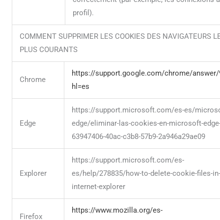
profil).
COMMENT SUPPRIMER LES COOKIES DES NAVIGATEURS L
PLUS COURANTS
https://support.google.com/chrome/answer
Chrome
hl=es
https://support.microsoft.com/es-es/microso
Edge
edge/eliminar-las-cookies-en-microsoft-edge
63947406-40ac-c3b8-57b9-2a946a29ae09
https://support.microsoft.com/es-
Explorer
es/help/278835/how-to-delete-cookie-files-in
internet-explorer
https://www.mozilla.org/es-
Firefox