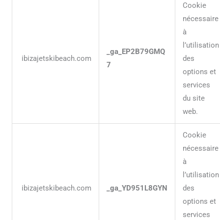
Cookie
nécessaire
à
l’utilisation
_ga_EP2B79GMQ
ibizajetskibeach.com
des
7
options et
services
du site
web.
Cookie
nécessaire
à
l’utilisation
ibizajetskibeach.com
_ga_YD951L8GYN
des
options et
services