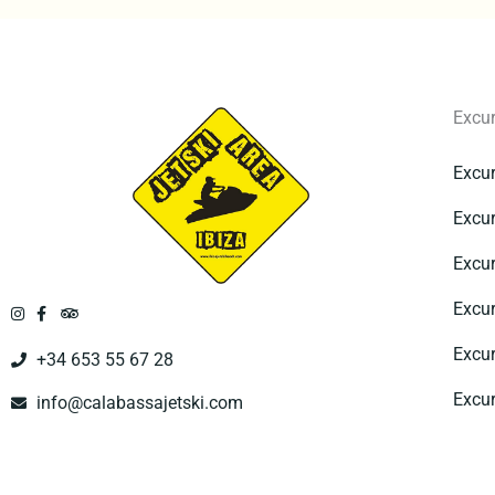
Excu
Excur
Excur
Excur
Excur
Excur
+34 653 55 67 28
Excur
info@calabassajetski.com