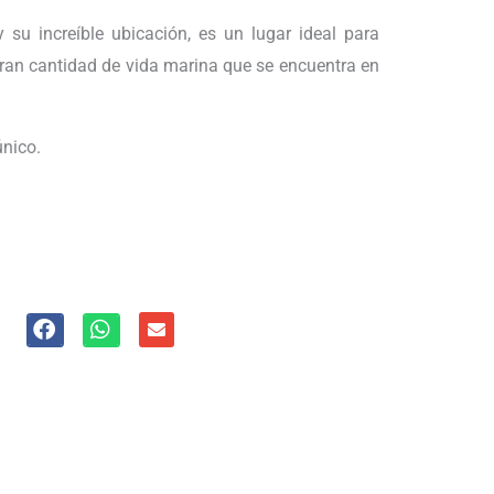
su increíble ubicación, es un lugar ideal para
gran cantidad de vida marina que se encuentra en
único.
E
n
v
e
l
o
p
e