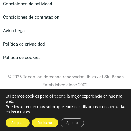
expe
ron
Condiciones de actividad
rienc
enca
ia
ntad
Condiciones de contratación
únic
os
a.
hast
Aviso Legal
a
viero
Política de privacidad
n
delfi
Política de cookies
nes.
No
© 2026 Todos los derechos reservados. Ibiza Jet Ski Beach
duda
Established since 2002.
rem
os
Utilizamos cookies para ofrecerte la mejor experiencia en nuestra
en
Diseño web
Gecko Studio
web.
cont
Puedes aprender más sobre qué cookies utilizamos o desactivarlas
en los
ajustes
.
ratar
más
Aceptar
Rechazar
Ajustes
excu