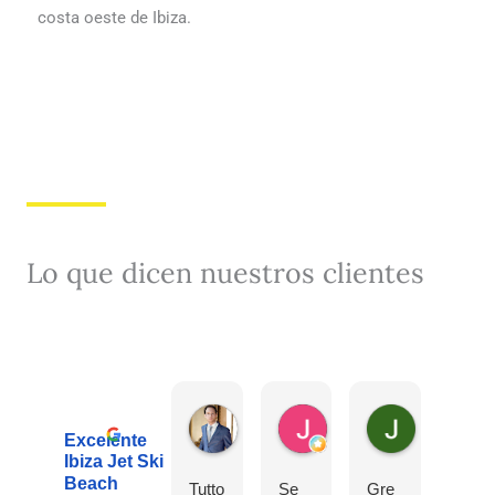
costa oeste de Ibiza.
Lo que dicen nuestros clientes
Michele Raniero
Jose Luis Fernandez 
Jonathan 
hace 4 días
hace 2 semanas
hace 2 sema
Excelente
Ibiza Jet Ski
Beach
Tutto
Se
Gre
Cont