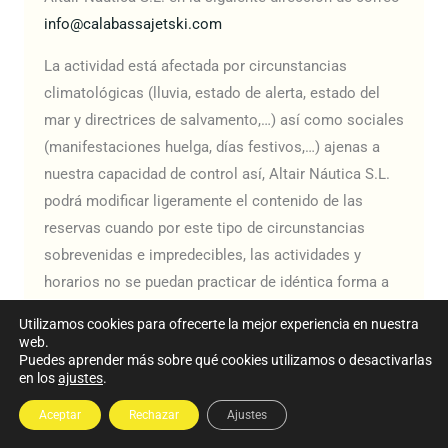
info@calabassajetski.com
La actividad está afectada por circunstancias
climatológicas (lluvia, estado de alerta, estado del
mar y directrices de salvamento,…) así como sociales
(manifestaciones huelga, días festivos,…) ajenas a
nuestra capacidad de control así, Altair Náutica S.L.
podrá modificar ligeramente el contenido de las
reservas cuando por este tipo de circunstancias
sobrevenidas e impredecibles, las actividades y
horarios no se puedan practicar de idéntica forma a
la plasmada en la oferta de reserva on line. En tal
Utilizamos cookies para ofrecerte la mejor experiencia en nuestra
caso, los proveedores intentarán prestar el servicio
web.
Puedes aprender más sobre qué cookies utilizamos o desactivarlas
de la mejor forma posible, sustituyendo los servicios
en los
ajustes
.
que no se pudieren disfrutar por otros de similar
objetivo y coste.
Aceptar
Rechazar
Ajustes