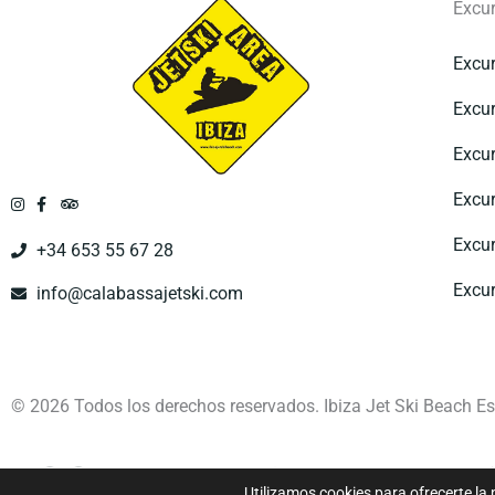
Excu
Excur
Excur
Excur
Excur
Excur
+34 653 55 67 28
Excur
info@calabassajetski.com
© 2026 Todos los derechos reservados. Ibiza Jet Ski Beach Es
Utilizamos cookies para ofrecerte la